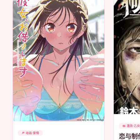
📖 漫改·乙女
🎆 动画·爱情
恋与制