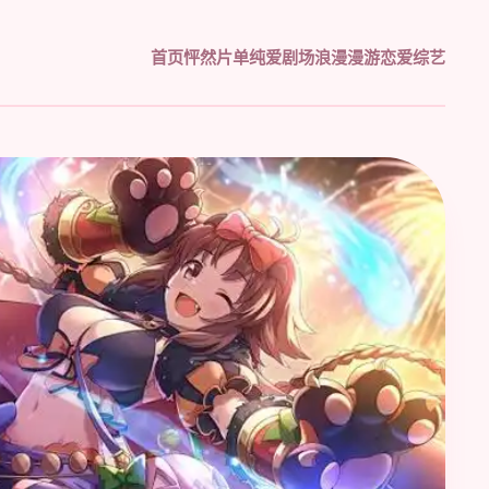
首页
怦然片单
纯爱剧场
浪漫漫游
恋爱综艺