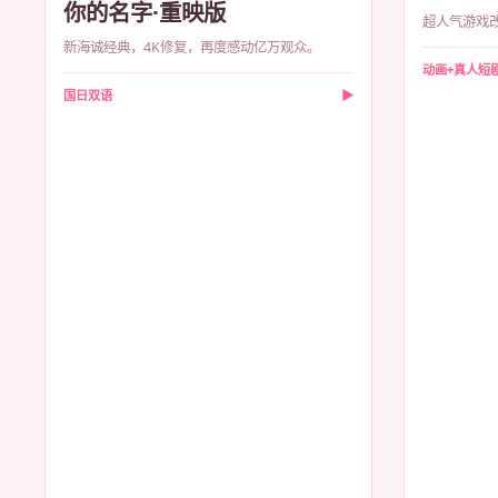
你的名字·重映版
超人气游戏
新海诚经典，4K修复，再度感动亿万观众。
动画+真人短
国日双语
▶