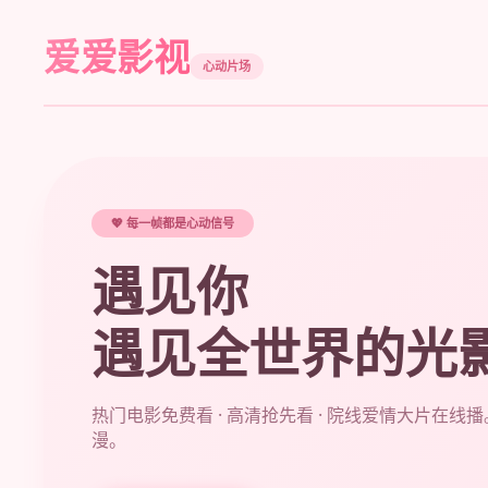
爱爱影视
心动片场
💖 每一帧都是心动信号
遇见你
遇见全世界的光
热门电影免费看 · 高清抢先看 · 院线爱情大片在
漫。