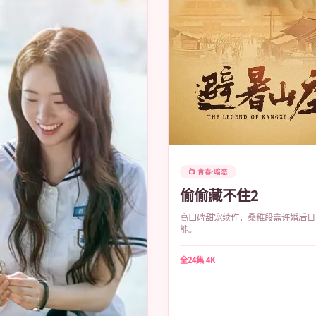
📺 青春·暗恋
偷偷藏不住2
高口碑甜宠续作，桑稚段嘉许婚后日
能。
全24集 4K