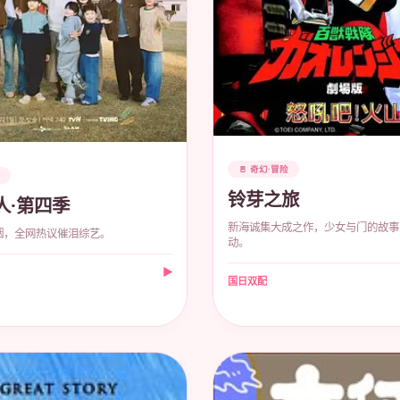
🚪 奇幻·冒险
铃芽之旅
人·第四季
新海诚集大成之作，少女与门的故事
姻，全网热议催泪综艺。
动。
▶
国日双配